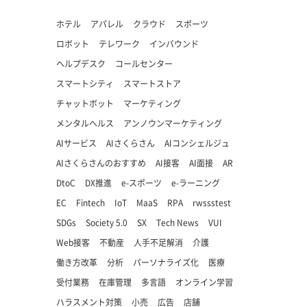
ホテル
アパレル
クラウド
スポーツ
ロボット
テレワーク
インバウンド
ヘルプデスク
コールセンター
スマートシティ
スマートストア
チャットボット
マーケティング
メンタルヘルス
アンノウンマーケティング
AIサービス
AIさくらさん
AIコンシェルジュ
AIさくらさんのおすすめ
AI接客
AI面接
AR
DtoC
DX推進
e-スポーツ
e-ラーニング
EC
Fintech
IoT
MaaS
RPA
rwssstest
SDGs
Society 5.0
SX
Tech News
VUI
Web接客
不動産
人手不足解消
介護
働き方改革
分析
パーソナライズ化
医療
受付業務
在庫管理
多言語
オンライン学習
ハラスメント対策
小売
広告
店舗