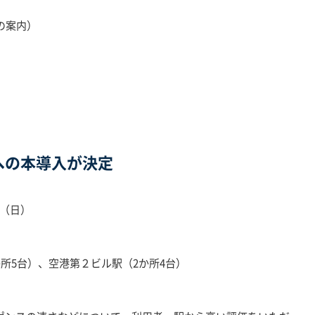
の案内）
への本導入が決定
日（日）
か所5台）、空港第２ビル駅（2か所4台）