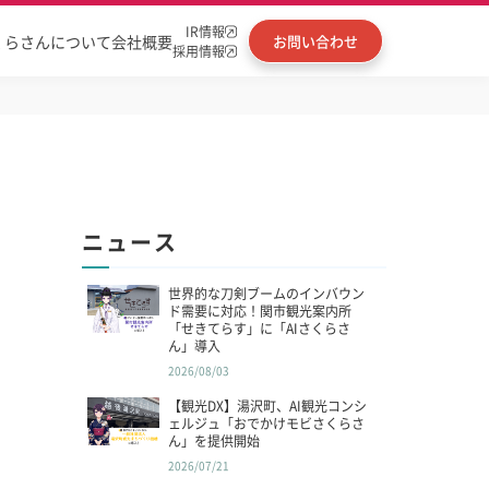
IR情報
くらさんについて
会社概要
お問い合わせ
採用情報
ニュース
世界的な刀剣ブームのインバウン
ド需要に対応！関市観光案内所
「せきてらす」に「AIさくらさ
ん」導入
2026/08/03
【観光DX】湯沢町、AI観光コンシ
ェルジュ「おでかけモビさくらさ
ん」を提供開始
2026/07/21