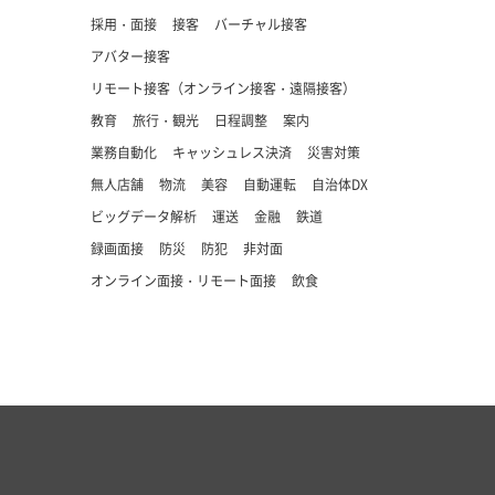
採用・面接
接客
バーチャル接客
アバター接客
リモート接客（オンライン接客・遠隔接客）
教育
旅行・観光
日程調整
案内
業務自動化
キャッシュレス決済
災害対策
無人店舗
物流
美容
自動運転
自治体DX
ビッグデータ解析
運送
金融
鉄道
録画面接
防災
防犯
非対面
オンライン面接・リモート面接
飲食